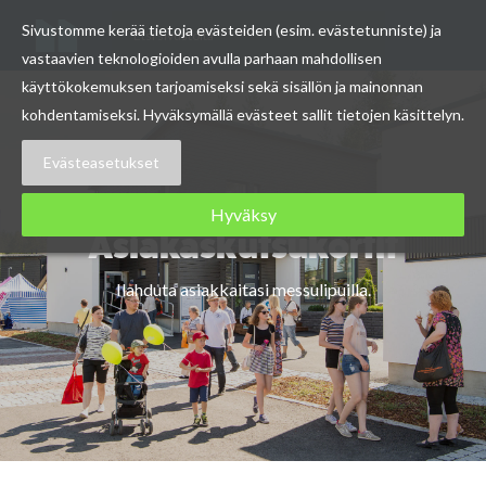
Etsi
Sivustomme kerää tietoja evästeiden (esim. evästetunniste) ja
Asuntomessut
sivustolta
vastaavien teknologioiden avulla parhaan mahdollisen
Skip
käyttökokemuksen tarjoamiseksi sekä sisällön ja mainonnan
to
kohdentamiseksi. Hyväksymällä evästeet sallit tietojen käsittelyn.
content
Evästeasetukset
Hyväksy
Asiakaskutsukortit
Ilahduta asiakkaitasi messulipuilla.