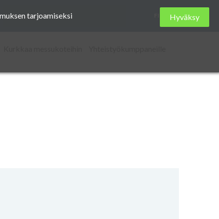
Etsi
kemuksen tarjoamiseksi
FI
Hyväksy
sivustolta
Kurkkaa messukoteihin
Yhteistyökumppaneille