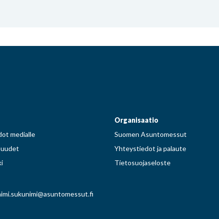
Facebook
Instagram
Pinterest
Twitter
Organisaatio
ot medialle
Suomen Asuntomessut
suudet
Yhteystiedot ja palaute
i
Tietosuojaseloste
imi.sukunimi@asuntomessut.fi