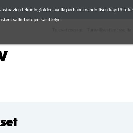
a vastaavien teknologioiden avulla parhaan mahdollisen käyttöko
Facebook
Instagram
Pinterest
Twitter
eet sallit tietojen käsittelyn.
Tulevat messut
Turvallisesti messuilla
V
kset