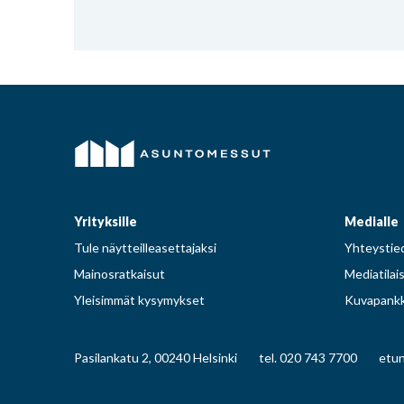
Yrityksille
Medialle
Tule näytteilleasettajaksi
Yhteystied
Mainosratkaisut
Mediatilai
Yleisimmät kysymykset
Kuvapankk
Pasilankatu 2, 00240 Helsinki
tel. 020 743 7700
etun