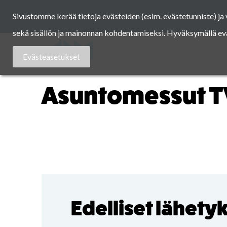
Skip
Sivustomme kerää tietoja evästeiden (esim. evästetunniste) j
to
content
sekä sisällön ja mainonnan kohdentamiseksi. Hyväksymällä eväst
Asuntomessut
Evästeasetukset
Asuntomessut T
Edelliset lähety