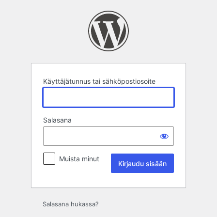
Kirjaudu
sisään
Käyttäjätunnus tai sähköpostiosoite
Salasana
Muista minut
Salasana hukassa?