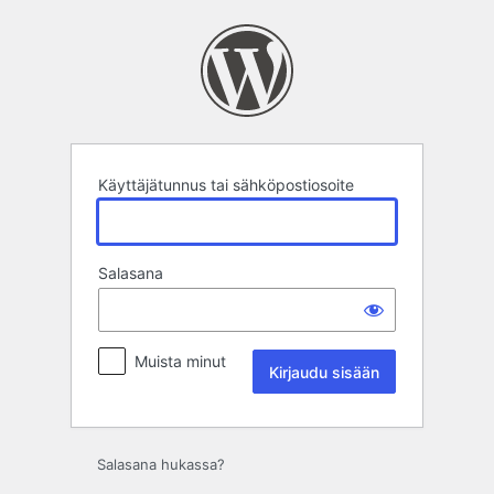
Kirjaudu
sisään
Käyttäjätunnus tai sähköpostiosoite
Salasana
Muista minut
Salasana hukassa?