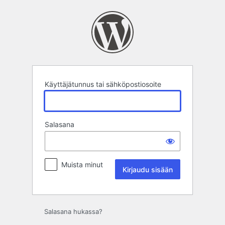
Kirjaudu
sisään
Käyttäjätunnus tai sähköpostiosoite
Salasana
Muista minut
Salasana hukassa?