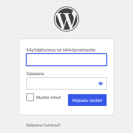
Kirjaudu
sisään
Käyttäjätunnus tai sähköpostiosoite
Salasana
Muista minut
Salasana hukassa?