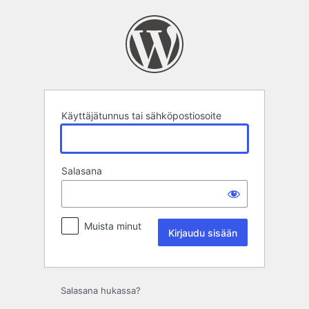
Kirjaudu
sisään
Käyttäjätunnus tai sähköpostiosoite
Salasana
Muista minut
Salasana hukassa?