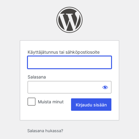
Kirjaudu
sisään
Käyttäjätunnus tai sähköpostiosoite
Salasana
Muista minut
Salasana hukassa?