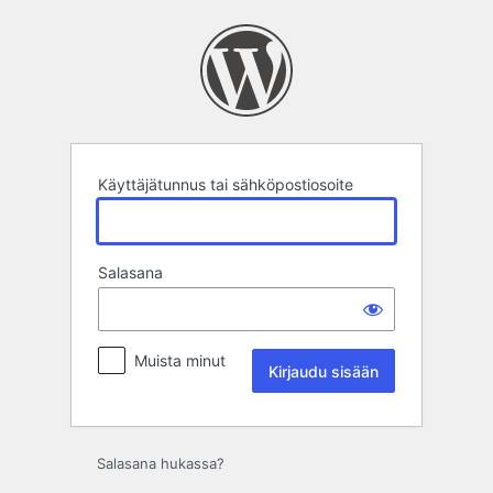
Kirjaudu
sisään
Käyttäjätunnus tai sähköpostiosoite
Salasana
Muista minut
Salasana hukassa?