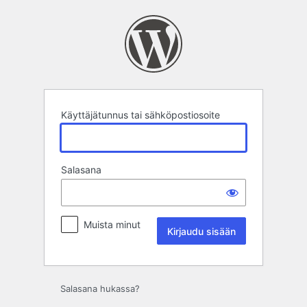
Kirjaudu
sisään
Käyttäjätunnus tai sähköpostiosoite
Salasana
Muista minut
Salasana hukassa?