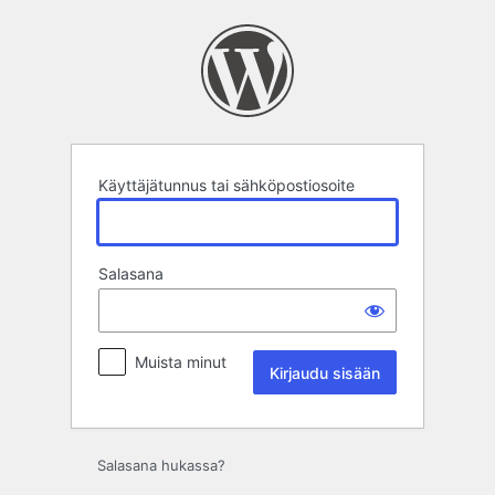
Kirjaudu
sisään
Käyttäjätunnus tai sähköpostiosoite
Salasana
Muista minut
Salasana hukassa?