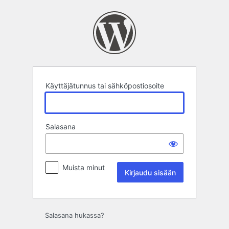
Kirjaudu
sisään
Käyttäjätunnus tai sähköpostiosoite
Salasana
Muista minut
Salasana hukassa?