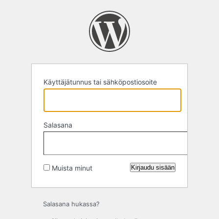
Kirjaudu
sisään
Käyttäjätunnus tai sähköpostiosoite
Salasana
Muista minut
Salasana hukassa?