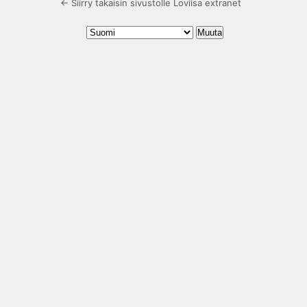
← Siirry takaisin sivustolle Loviisa extranet
Kieli