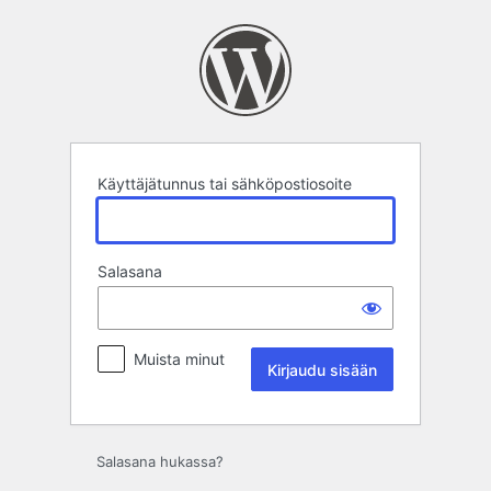
Kirjaudu
sisään
Käyttäjätunnus tai sähköpostiosoite
Salasana
Muista minut
Salasana hukassa?