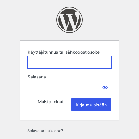
Kirjaudu
sisään
Käyttäjätunnus tai sähköpostiosoite
Salasana
Muista minut
Salasana hukassa?