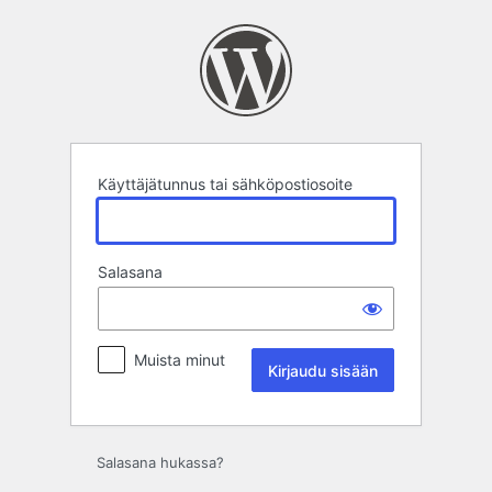
Kirjaudu
sisään
Käyttäjätunnus tai sähköpostiosoite
Salasana
Muista minut
Salasana hukassa?