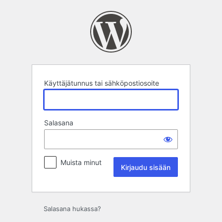
Kirjaudu
sisään
Käyttäjätunnus tai sähköpostiosoite
Salasana
Muista minut
Salasana hukassa?