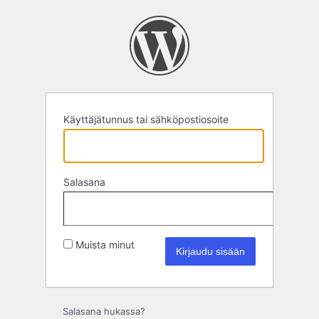
Kirjaudu
sisään
Käyttäjätunnus tai sähköpostiosoite
Salasana
Muista minut
Salasana hukassa?