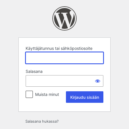
Kirjaudu
sisään
Käyttäjätunnus tai sähköpostiosoite
Salasana
Muista minut
Salasana hukassa?