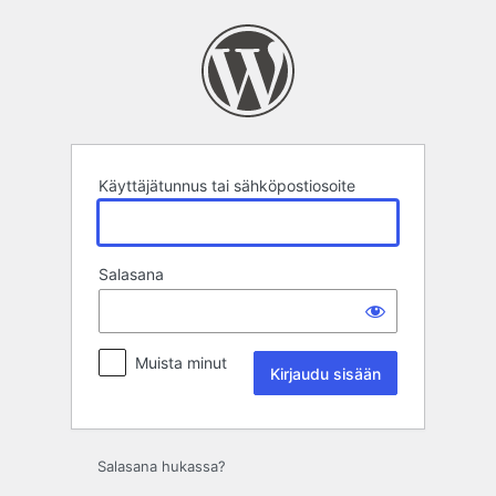
Kirjaudu
sisään
Käyttäjätunnus tai sähköpostiosoite
Salasana
Muista minut
Salasana hukassa?