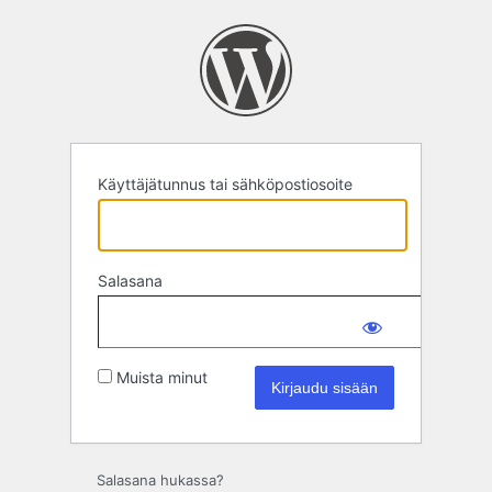
Kirjaudu
sisään
Käyttäjätunnus tai sähköpostiosoite
Salasana
Muista minut
Salasana hukassa?