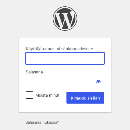
Kirjaudu
sisään
Käyttäjätunnus tai sähköpostiosoite
Salasana
Muista minut
Salasana hukassa?